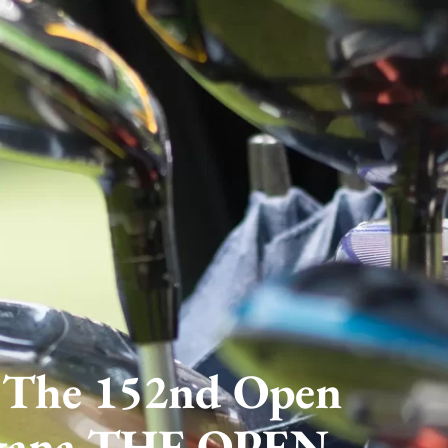
| The 152nd Open
e gana THE OPEN