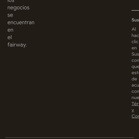
los
negocios
se
Sus
encuentran
Al
en
hac
el
clic
fairway.
en
Sus
con
qu
est
de
ac
co
nue
Tér
y
Con