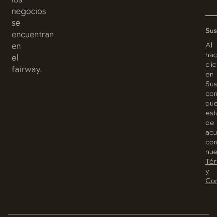
negocios
se
Sus
encuentran
Al
en
hac
el
clic
fairway.
en
Sus
con
qu
est
de
ac
co
nue
Tér
y
Con