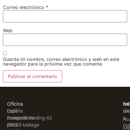
Correo electrónico
*
Web
Guarda mi nombre, correo electrónico y web en este
navegador para la próxima vez que comente.
Oficina
En
Ne
Golf
España
Ini
Ún
competitivo
Paseo de Reding 43
a
No
para
29016 Malaga
nu
Me