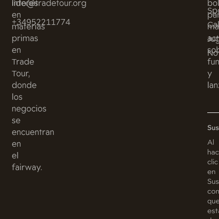
líderes
info@tradetour.org
bol
Sp
en
pa
+34952211774
Ca
materias
ma
primas
act
Ju
en
so
Not
Trade
fu
Tour,
y
donde
lan
los
negocios
se
Sus
encuentran
Al
en
hac
el
clic
fairway.
en
Sus
con
qu
est