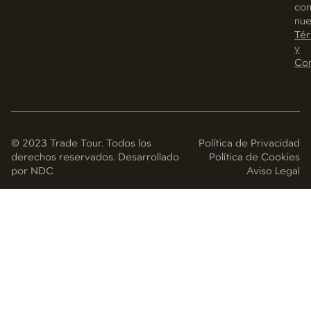
co
nue
Tér
y
Con
© 2023 Trade Tour. Todos los
Política de Privacidad
derechos reservados. Desarrollado
Política de Cookies
por NDC
Aviso Legal