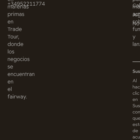
+34952211774
Ca
materias
ma
primas
act
Ju
en
so
Not
Trade
fu
Tour,
y
donde
lan
los
negocios
se
Sus
encuentran
Al
en
hac
el
clic
fairway.
en
Sus
con
qu
est
de
ac